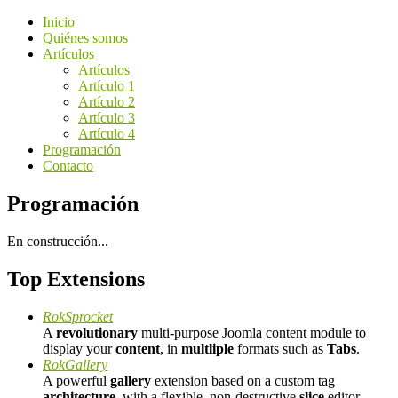
Inicio
Quiénes somos
Artículos
Artículos
Artículo 1
Artículo 2
Artículo 3
Artículo 4
Programación
Contacto
Programación
En construcción...
Top Extensions
RokSprocket
A
revolutionary
multi-purpose Joomla content module to
display your
content
, in
multliple
formats such as
Tabs
.
RokGallery
A powerful
gallery
extension based on a custom tag
architecture
, with a flexible, non-destructive
slice
editor.