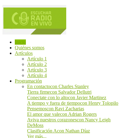
Inicio
Quiénes somos
Artículos
Artículo 1
Artículo 2
Artículo 3
Artículo 4
Programación
En contacto
con Charles Stanley
Tierra firme
con Salvador Dellutri
Conectate con lo alto
con Javier Martinez
A tiempo y fuera de tiempo
con Henry Tolopilo
Pensemos
con Ravi Zacharias
El amor que vale
con Adrian Rogers
Aviva nuestros corazones
con Nancy Leigh
DeMoss
Clasificación A
con Nathan Díaz
Ver más...