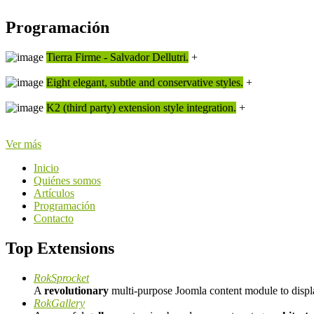
Programación
Tierra Firme - Salvador Dellutri.
+
Eight elegant, subtle and conservative styles.
+
K2 (third party) extension style integration.
+
Ver más
Inicio
Quiénes somos
Artículos
Programación
Contacto
Top Extensions
RokSprocket
A
revolutionary
multi-purpose Joomla content module to disp
RokGallery