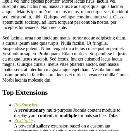
ligula vel nunc egestas porttitor. Morbi lectus risus, iaculis vel,
suscipit quis, luctus non, massa. Fusce ac turpis quis ligula lacinia
aliquet. Mauris ipsum. Nulla metus metus, ullamcorper vel, tincidunt
sed, euismod in, nibh. Quisque volutpat condimentum velit. Class
aptent taciti sociosqu ad litora torquent per conubia nostra, per
inceptos himenaeos. Nam nec ante.
Sed lacinia, urna non tincidunt mattis, tortor neque adipiscing diam,
a cursus ipsum ante quis turpis. Nulla facilisi. Ut fringilla.
Suspendisse potenti. Nunc feugiat mi a tellus consequat imperdiet.
Vestibulum sapien. Proin quam. Etiam ultrices. Suspendisse in justo
eu magna luctus suscipit. Sed lectus. Integer euismod lacus luctus
magna. Quisque cursus, metus vitae pharetra auctor, sem massa
mattis sem, at interdum magna augue eget diam. Vestibulum ante
ipsum primis in faucibus orci luctus et ultrices posuere cubilia Curae;
Morbi lacinia molestie dui.
Top Extensions
RokSprocket
A
revolutionary
multi-purpose Joomla content module to
display your
content
, in
multliple
formats such as
Tabs
.
RokGallery
A powerful
gallery
extension based on a custom tag