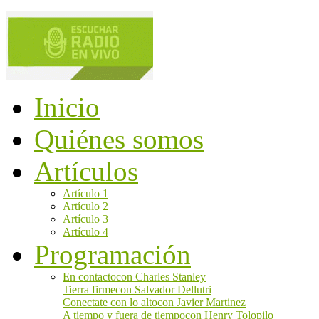
Inicio
Quiénes somos
Artículos
Artículo 1
Artículo 2
Artículo 3
Artículo 4
Programación
En contacto
con Charles Stanley
Tierra firme
con Salvador Dellutri
Conectate con lo alto
con Javier Martinez
A tiempo y fuera de tiempo
con Henry Tolopilo