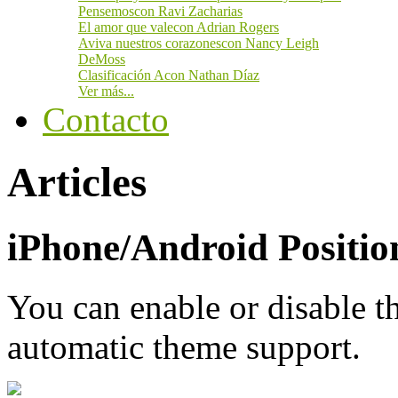
Pensemos
con Ravi Zacharias
El amor que vale
con Adrian Rogers
Aviva nuestros corazones
con Nancy Leigh
DeMoss
Clasificación A
con Nathan Díaz
Ver más...
Contacto
Articles
iPhone/Android Positio
You can enable or disable 
automatic theme support.